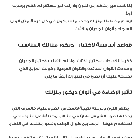
إذا كنت غير متأكد من اللون ولا زلت غير مستقر له، فقم برسمه
أولاً.
ارسم مخططًا لمنزلك وحدد ما سيكون في كل غرفة، مثل ألوان
السجاد وألوان الجدران والأثاث.
قواعد أساسية لاختيار ديكور منزلك المناسب
ذكرنا أنك بدأت باختيار الأثاث أولًا ثم انتقلت لاختيار الجدران
وحددت الألوان السائدة والألوان الفرعية وكونت المزيج الذي
تحتاجه عليك أن تضع في اعتبارك أيضًا ما يلي:
تأثير الإضاءة في ألوان ديكور منزلك
يظهر اللون ودرجته نتيجة لانعكاس الضوء عليه، فالغرف التي
يدخلها ضوء الشمس نهارًا في الغالب مختلفة عن الغرف التي
نستخدم فيها المصابيح طوال الوقت وتبدو مظلمة في النهار.
يعتبر ضوء النهار مصدر الضوء المثالي لأنه يتمتع بكثافة موحدة