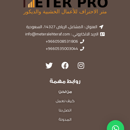
العنوان : المشاعل، الرياض 14327، السعودية
البريد الالكتروني : info@meteralehteraf.com
9660508531806+
9660535003044+
روابط مهمة
من نحن
كيف نعمل
اتصل بنا
المدونة