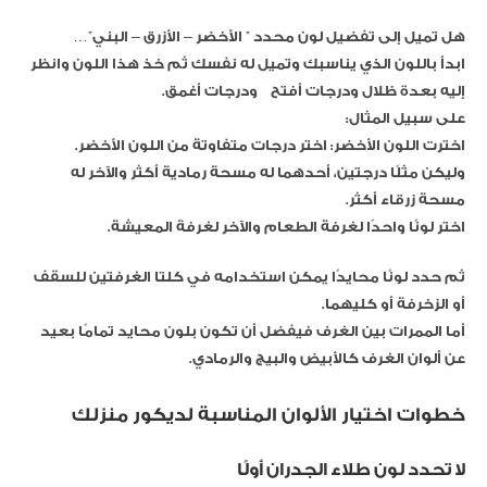
هل تميل إلى تفضيل لون محدد ” الأخضر – الأزرق – البني”…
ابدأ باللون الذي يناسبك وتميل له نفسك ثم خذ هذا اللون وانظر
إليه بعدة ظلال ودرجات أفتح ودرجات أغمق.
على سبيل المثال:
اخترت اللون الأخضر: اختر درجات متفاوتة من اللون الأخضر.
وليكن مثلًا درجتين، أحدهما له مسحة رمادية أكثر والآخر له
مسحة زرقاء أكثر.
اختر لونًا واحدًا لغرفة الطعام والآخر لغرفة المعيشة.
ثم حدد لونًا محايدًا يمكن استخدامه في كلتا الغرفتين للسقف
أو الزخرفة أو كليهما.
أما الممرات بين الغرف فيفضل أن تكون بلون محايد تمامًا بعيد
عن ألوان الغرف كالأبيض والبيج والرمادي.
خطوات اختيار الألوان المناسبة لديكور منزلك
لا تحدد لون طلاء الجدران أولًا