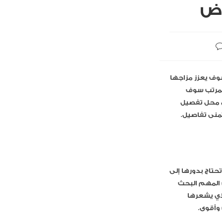
اض
وف يعزز مزاجها
المرتب سوف
ل محل تفصيل
منى تفاصيل.
حتاج بدورها إلى
ن المهم البحث
ذي يشعرها
تن وأقوى.