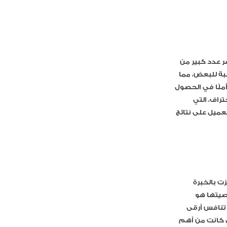
ر عدد كبير من
بة للبعض، مما
ملًا في الحصول
راف، التي
ميل على نتائج
ت بالخبرة
صيتها هو
 تنافس أرقى
تي كانت من أهم