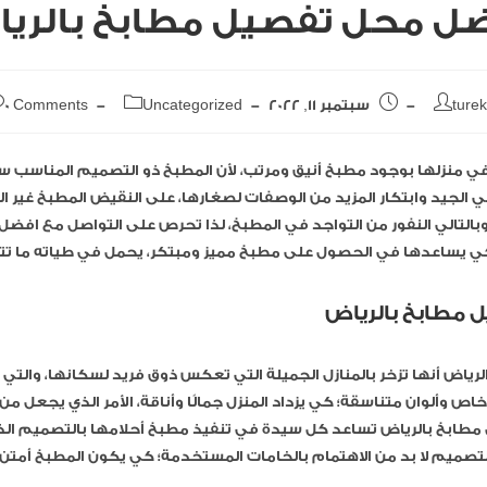
ل محل تفصيل مطابخ بالري
ture
سبتمبر 11, 2022
Uncategorized
0 Comments
 منزلها بوجود مطبخ أنيق ومرتب، لأن المطبخ ذو التصميم المناسب س
 الجيد وابتكار المزيد من الوصفات لصغارها، على النقيض المطبخ غير 
بالتالي النفور من التواجد في المطبخ، لذا تحرص على التواصل مع افض
كي يساعدها في الحصول على مطبخ مميز ومبتكر، يحمل في طياته ما تت
 مطابخ بالرياض
رياض أنها تزخر بالمنازل الجميلة التي تعكس ذوق فريد لسكانها، والتي ت
اص وألوان متناسقة؛ كي يزداد المنزل جمالًا وأناقة، الأمر الذي يجعل م
طابخ بالرياض تساعد كل سيدة في تنفيذ مطبخ أحلامها بالتصميم ال
التصميم لا بد من الاهتمام بالخامات المستخدمة؛ كي يكون المطبخ أم