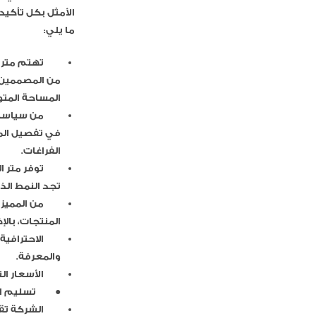
الأمثل بكل تأكيد
ما يلي:
تهتم متر 
من المصممين؛
المساحة المتو
من سياسات
في تفصيل المط
الفراغات.
توفر متر ا
تجد النمط الذ
من المميزا
المنتجات، بالإ
الاحترافي
والمعرفة.
الأسعار ا
●
تسليم ا