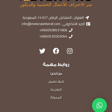
العنوان : المشاعل، الرياض 14327، السعودية
البريد الالكتروني : info@meteralehteraf.com
9660508531806+
9660535003044+
روابط مهمة
من نحن
كيف نعمل
اتصل بنا
المدونة