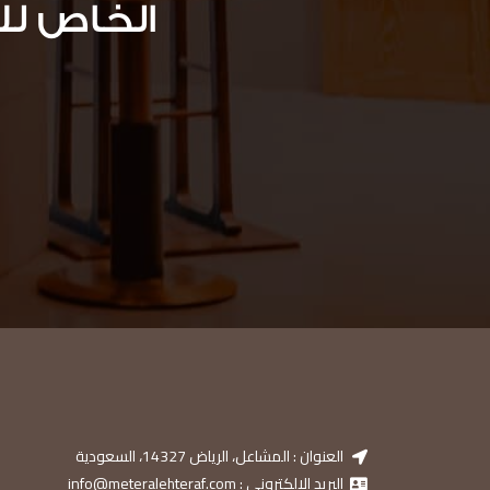
الخاص لل
العنوان : المشاعل، الرياض 14327، السعودية
البريد الالكتروني : info@meteralehteraf.com